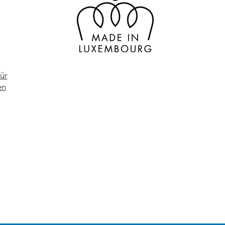
ür
en