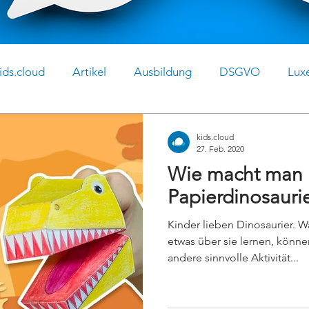
ids.cloud
Artikel
Ausbildung
DSGVO
Lux
kids.cloud
27. Feb. 2020
Wie macht man 
Papierdinosauri
Kinder lieben Dinosaurier. 
etwas über sie lernen, könne
andere sinnvolle Aktivität...