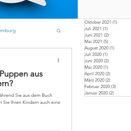
Oktober 2021
(1)
1 Beitr
Juli 2021
(1)
1 Beitrag
emburg
Juni 2021
(2)
2 Beiträge
Mai 2021
(5)
5 Beiträge
August 2020
(1)
1 Beitra
Juli 2020
(1)
1 Beitrag
Juni 2020
(2)
2 Beiträge
Mai 2020
(1)
1 Beitrag
Puppen aus
April 2020
(2)
2 Beiträge
März 2020
(2)
2 Beiträge
ern?
Februar 2020
(3)
3 Beitr
Januar 2020
(2)
2 Beiträ
Während Sie aus dem Buch
n Sie Ihren Kindern auch eine