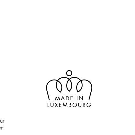
ür
en