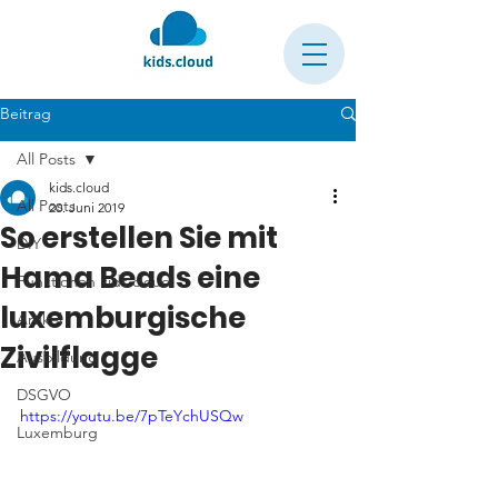
Beitrag
All Posts
kids.cloud
All Posts
20. Juni 2019
So erstellen Sie mit
DIY
Hama Beads eine
Funktionen kids.cloud
luxemburgische
Artikel
Zivilflagge
Ausbildung
DSGVO
https://youtu.be/7pTeYchUSQw
Luxemburg