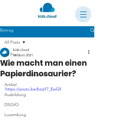
Beitrag
All Posts
kids.cloud
All Posts
16. Juni 2021
Wie macht man einen
DIY
Papierdinosaurier?
Funktionen kids.cloud
Artikel
https://youtu.be/bzqY7_EwGlI
Ausbildung
DSGVO
Luxemburg