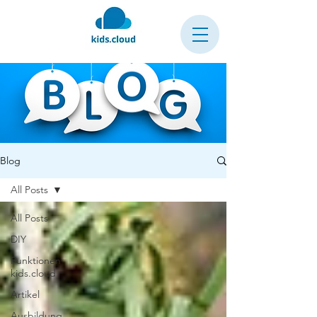
Blog
All Posts
All Posts
DIY
Funktionen
kids.cloud
Artikel
Ausbildung