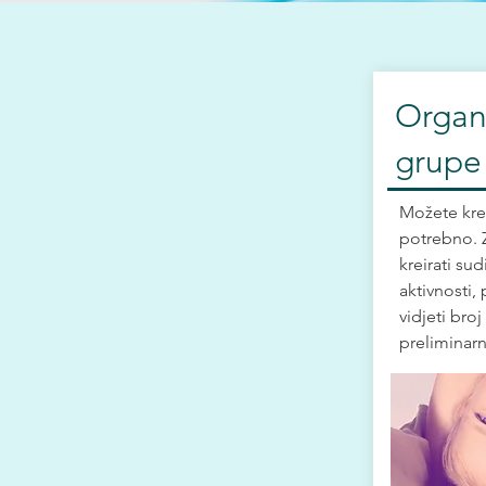
Organi
grup
Možete krei
potrebno. 
kreirati su
aktivnosti,
vidjeti broj
preliminarni