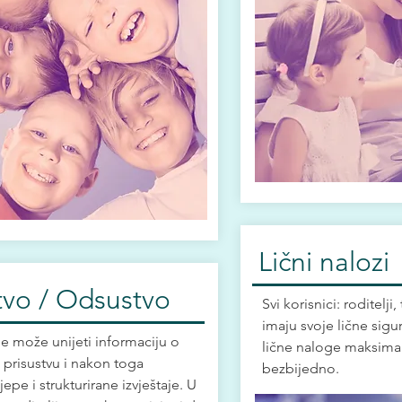
Lični nalozi
tvo / Odsustvo
Svi korisnici: roditelji,
imaju svoje lične sigu
e može unijeti informaciju o
lične naloge maksimal
i prisustvu i nakon toga
bezbijedno.
ijepe i strukturirane izvještaje. U