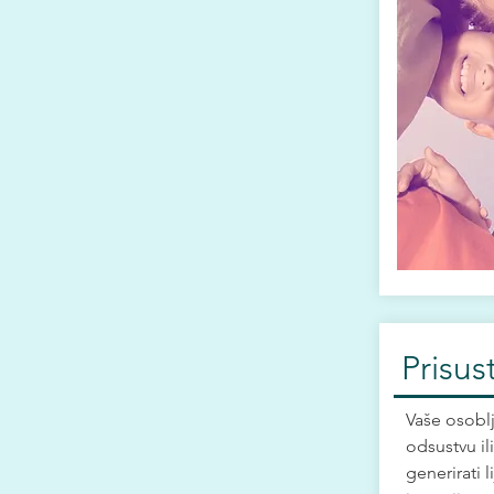
Prisus
Vaše osoblj
odsustvu il
generirati l