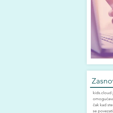
Zasno
kids.cloud 
omogućava 
čak kad st
se povezati