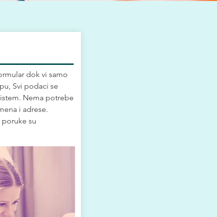
formular dok vi samo
pu, Svi podaci se
sistem. Nema potrebe
imena i adrese.
 poruke su