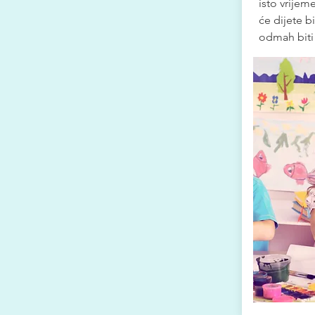
isto vrijem
će dijete b
odmah biti 