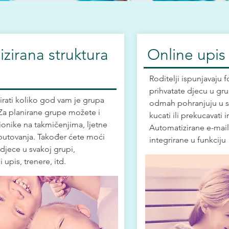
zirana struktura
Online upis
e
Roditelji ispunjavaju 
prihvatate djecu u gru
rati koliko god vam je grupa
odmah pohranjuju u 
Za planirane grupe možete i
kucati ili prekucavati 
dionike na takmičenjima, ljetne
Automatizirane e-mail
 putovanja. Također ćete moći
integrirane u funkciju
 djece u svakoj grupi,
 upis, trenere, itd.