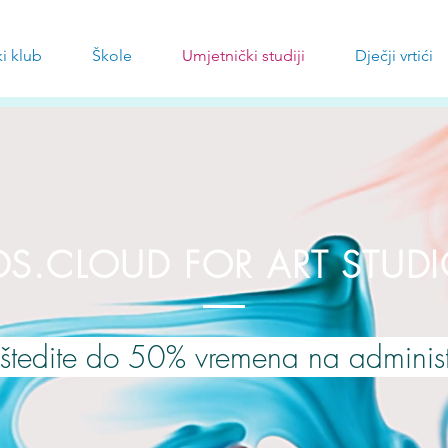
i klub
Škole
Umjetnički studiji
Dječji vrtići
DS.CLOUD FOR ART STUD
štedite do 50% vremena na administ