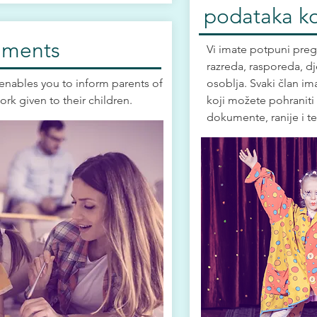
podataka k
nments
Vi imate potpuni preg
razreda, rasporeda, dje
enables you to inform parents of
osoblja. Svaki član im
k given to their children.
koji možete pohraniti 
dokumente, ranije i t