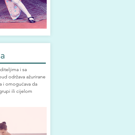
ja
diteljima i sa
loud održava ažurirane
a i omogućava da
rupi ili cijelom