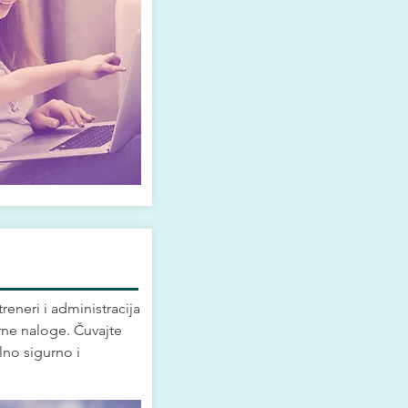
 treneri i administracija
rne naloge. Čuvajte
no sigurno i