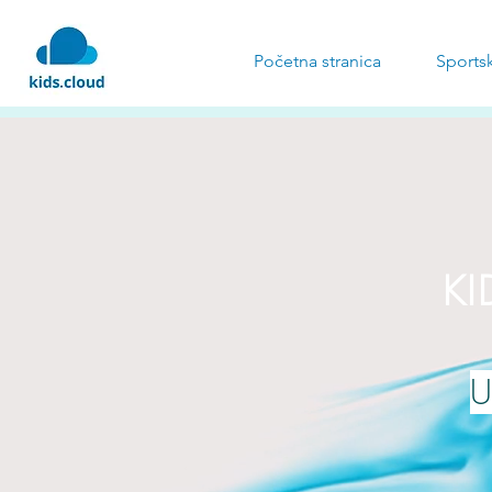
Početna stranica
Sportsk
KI
U