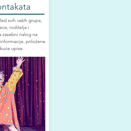
ontakata
led svih vaših grupa,
ce, roditelja i
a zasebni nalog na
informacije, priložene
ekuće upise.