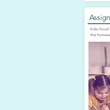
Assig
kids.cloud 
the homewor