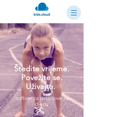
Štedite vrijeme.
Povežite se.
Uživajte.
softver za ustanove za
djecu