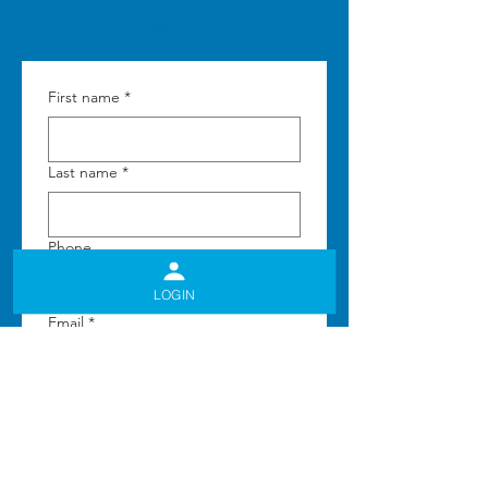
demo
First name
*
Last name
*
Phone
LOGIN
Email
*
Country
*
Organisation name
*