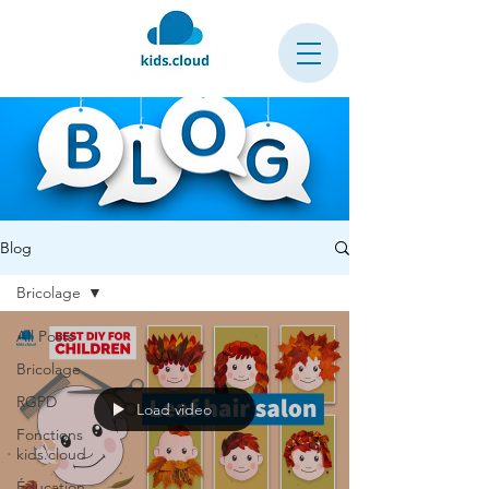
Blog
Bricolage
All Posts
Bricolage
RGPD
Load video
Fonctions
kids.cloud
Éducation