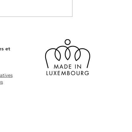
es et
atives
es