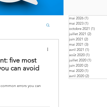
mai 2026
(1)
1 post
mai 2023
(1)
1 post
octobre 2021
(1)
1 post
juillet 2021
(2)
2 posts
juin 2021
(2)
2 posts
mai 2021
(3)
3 posts
avril 2021
(1)
1 post
août 2020
(1)
1 post
t: five most
juillet 2020
(1)
1 post
juin 2020
(2)
2 posts
ou can avoid
mai 2020
(1)
1 post
avril 2020
(2)
2 posts
t common errors you can