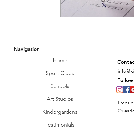
Navigation
Home
Contac
info@k
Sport Clubs
Follow
Schools
Art Studios
Freque
Questi
Kindergardens
Testimonials