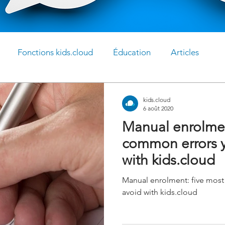
Fonctions kids.cloud
Éducation
Articles
kids.cloud
6 août 2020
Manual enrolmen
common errors y
with kids.cloud
Manual enrolment: five mos
avoid with kids.cloud