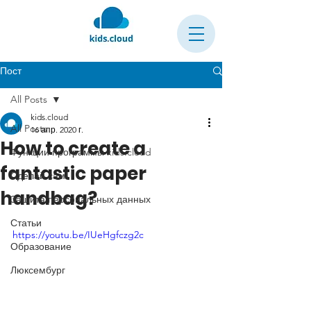
Пост
All Posts
kids.cloud
All Posts
16 апр. 2020 г.
How to create a
Функции программы kids.cloud
fantastic paper
Сделай сам!
handbag?
Защита персональных данных
Статьи
https://youtu.be/IUeHgfczg2c
Образование
Люксембург