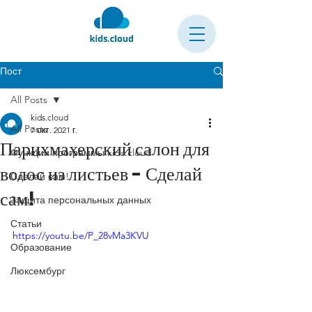
Пост
All Posts
kids.cloud
All Posts
7 окт. 2021 г.
Парихмахерский салон для
Функции программы kids.cloud
волос из листьев - Сделай
Сделай сам!
сам!
Защита персональных данных
Статьи
https://youtu.be/P_28vMa3KVU
Образование
Люксембург