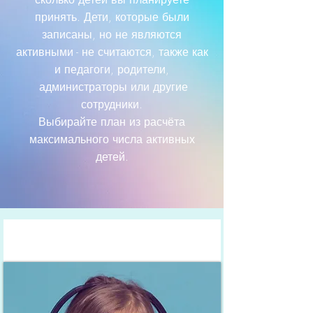
принять. Дети, которые были
записаны, но не являются
активными - не считаются, также как
и педагоги, родители,
администраторы или другие
сотрудники.
Выбирайте план из расчёта
максимального числа активных
детей.