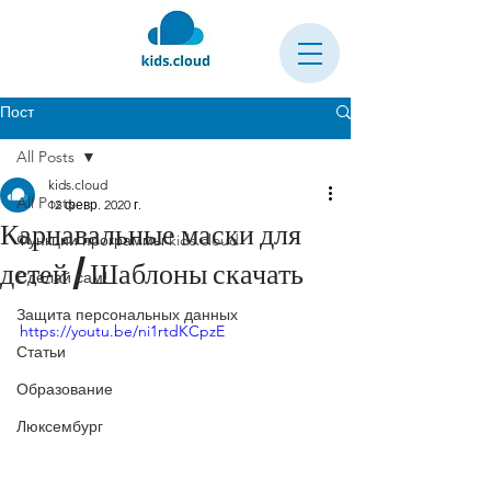
Пост
All Posts
kids.cloud
All Posts
12 февр. 2020 г.
Карнавальные маски для
Функции программы kids.cloud
детей / Шаблоны скачать
Сделай сам!
Защита персональных данных
https://youtu.be/ni1rtdKCpzE
Статьи
Образование
Люксембург