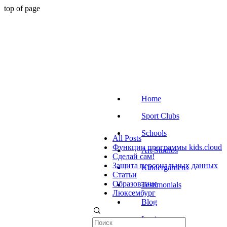
top of page
Home
Sport Clubs
Schools
All Posts
Функции программы kids.cloud
Art Studios
Сделай сам!
Защита персональных данных
Kindergardens
Статьи
Образование
Testimonials
Люксембург
Blog
Login