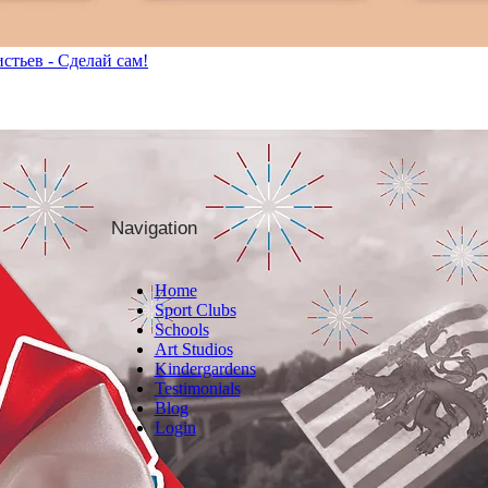
стьев - Сделай сам!
Navigation
Home
Sport Clubs
Schools
Art Studios
Kindergardens
Testimonials
Blog
Login