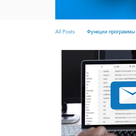
All Posts
Функции программы k
Образование
Люксембу