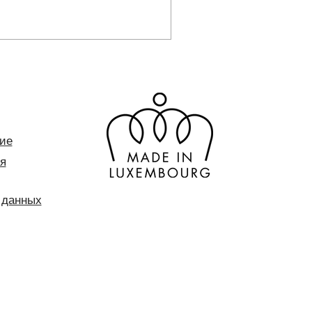
ие
я
 данных