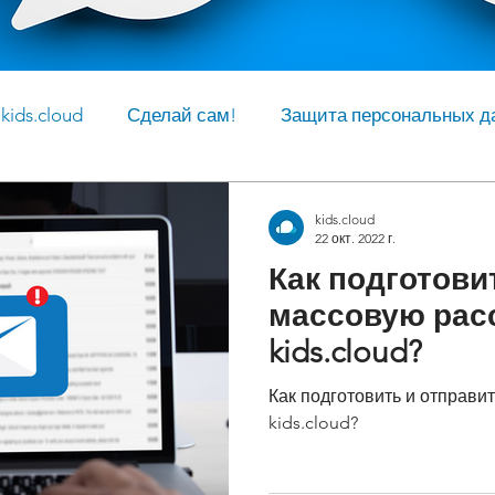
ids.cloud
Сделай сам!
Защита персональных д
рг
kids.cloud
22 окт. 2022 г.
Как подготови
массовую рас
kids.cloud?
Как подготовить и отправи
kids.cloud?