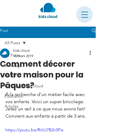
Post
All Posts
kids.cloud
All Posts
15 mars 2019
Comment décorer
Bricolage
votre maison pour la
RGPD
Pâques?
Fonctions kids.cloud
À la recherche d'un métier facile avec 
Éducation
vos enfants. Voici un super bricolage.
Articles
Jetez un œil à ce que nous avons fait! 
Convient aux enfants à partir de 3 ans.
https://youtu.be/RrUJ7B2n5Pw