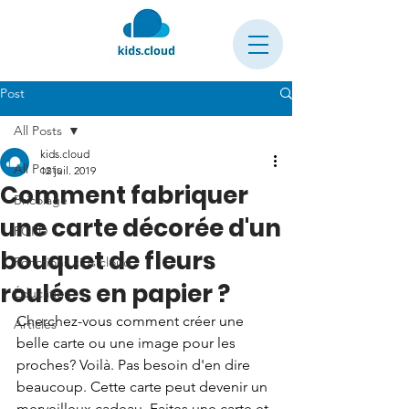
Post
All Posts
kids.cloud
All Posts
12 juil. 2019
Comment fabriquer
Bricolage
une carte décorée d'un
RGPD
bouquet de fleurs
Fonctions kids.cloud
roulées en papier ?
Éducation
Cherchez-vous comment créer une 
Articles
belle carte ou une image pour les 
proches? Voilà. Pas besoin d'en dire 
beaucoup. Cette carte peut devenir un 
merveilleux cadeau. Faites une carte et 