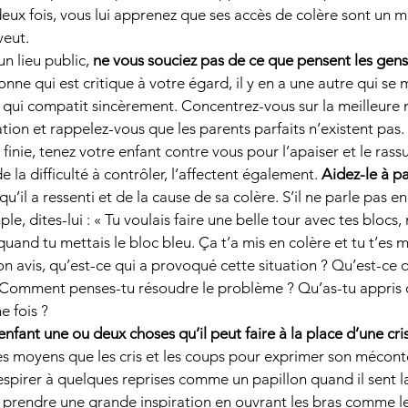
eux fois, vous lui apprenez que ses accès de colère sont un m
veut. 
n lieu public, 
ne vous souciez pas de ce que pensent les gens
ne qui est critique à votre égard, il y en a une autre qui se 
qui compatit sincèrement. Concentrez-vous sur la meilleure 
uation et rappelez-vous que les parents parfaits n’existent pas. 
 finie, tenez votre enfant contre vous pour l’apaiser et le rass
de la difficulté à contrôler, l’affectent également. 
Aidez-le à pa
qu’il a ressenti et de la cause de sa colère. S’il ne parle pas en
le, dites-lui : « Tu voulais faire une belle tour avec tes blocs, 
uand tu mettais le bloc bleu. Ça t’a mis en colère et tu t’es mi
ton avis, qu’est-ce qui a provoqué cette situation ? Qu’est-ce
Comment penses-tu résoudre le problème ? Qu’as-tu appris q
e fois ? 
nfant une ou deux choses qu’il peut faire à la place d’une cri
tres moyens que les cris et les coups pour exprimer son mécon
espirer à quelques reprises comme un papillon quand il sent l
re prendre une grande inspiration en ouvrant les bras comme le