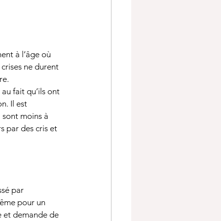
ent à l’âge où 
crises ne durent 
e. 
u fait qu’ils ont 
. Il est 
 sont moins à 
 par des cris et 
ssé par 
 Même pour un 
ile et demande de 