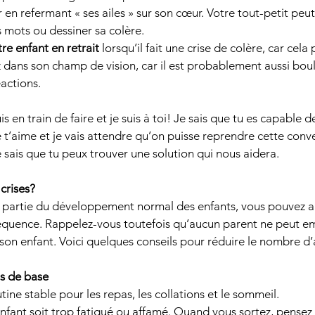
 en refermant « ses ailes » sur son cœur. Votre tout-petit peut 
 mots ou dessiner sa colère. 
e enfant en retrait 
lorsqu’il fait une crise de colère, car cela 
z dans son champ de vision, car il est probablement aussi bou
actions. 
s en train de faire et je suis à toi! Je sais que tu es capable d
 t’aime et je vais attendre qu’on puisse reprendre cette conv
 sais que tu peux trouver une solution qui nous aidera.
crises?
t partie du développement normal des enfants, vous pouvez ai
fréquence. Rappelez-vous toutefois qu’aucun parent ne peut e
e son enfant. Voici quelques conseils pour réduire le nombre d’
s de base
ine stable pour les repas, les collations et le sommeil. 
enfant soit trop fatigué ou affamé. Quand vous sortez, pensez