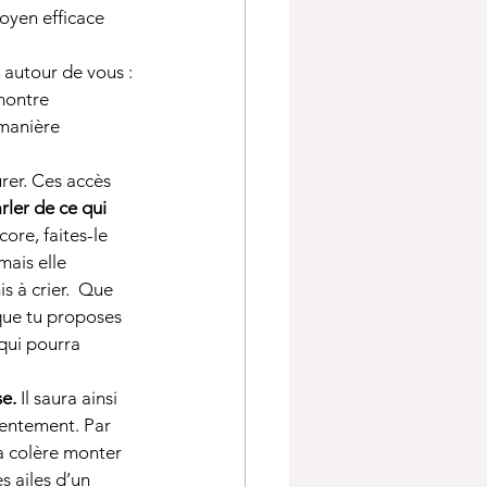
oyen efficace 
 autour de vous : 
montre 
manière 
urer. Ces accès 
rler de ce qui 
core, faites-le 
mais elle 
s à crier.  Que 
 que tu proposes 
ui pourra 
se.
 Il saura ainsi 
tentement. Par 
a colère monter 
s ailes d’un 