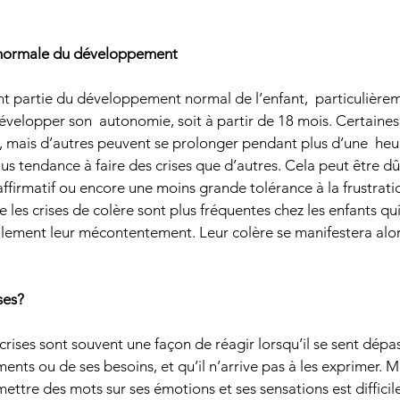
e normale du développement
ont partie du développement normal de l’enfant,  particulièrem
velopper son  autonomie, soit à partir de 18 mois. Certaines 
 mais d’autres peuvent se prolonger pendant plus d’une  heur
us tendance à faire des crises que d’autres. Cela peut être dû a
firmatif ou encore une moins grande tolérance à la frustration
les crises de colère sont plus fréquentes chez les enfants qui
alement leur mécontentement. Leur colère se manifestera alors
ses?
 crises sont souvent une façon de réagir lorsqu’il se sent dépa
iments ou de ses besoins, et qu’il n’arrive pas à les exprimer.
 mettre des mots sur ses émotions et ses sensations est diffic