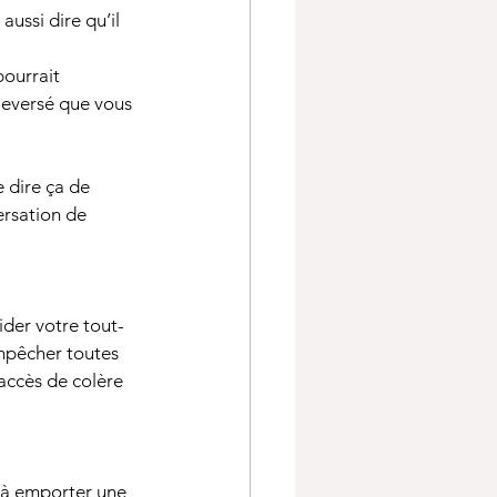
aussi dire qu’il 
pourrait 
leversé que vous 
e dire ça de 
ersation de 
der votre tout-
mpêcher toutes 
accès de colère 
 à emporter une 