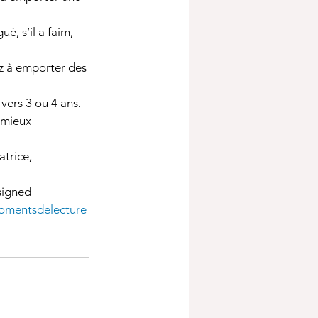
é, s’il a faim, 
z à emporter des 
vers 3 ou 4 ans. 
 mieux 
trice, 
signed 
mentsdelecture