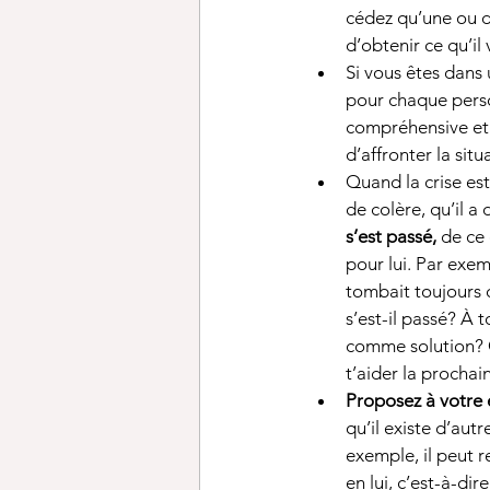
cédez qu’une ou d
d’obtenir ce qu’il 
Si vous êtes dans u
pour chaque person
compréhensive et 
d’affronter la sit
Quand la crise est
de colère, qu’il a 
s’est passé,
 de ce 
pour lui. Par exemp
tombait toujours q
s’est-il passé? À 
comme solution? 
t’aider la prochain
Proposez à votre e
qu’il existe d’au
exemple, il peut r
en lui, c’est-à-di