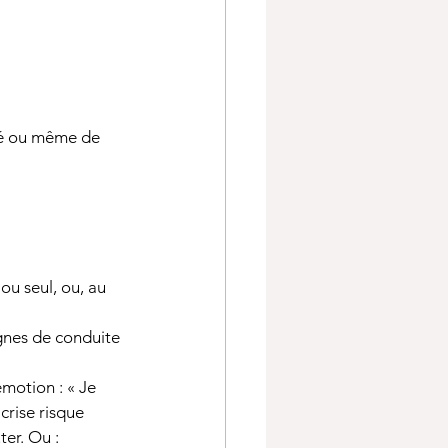
té ou même de 
ou seul, ou, au 
ignes de conduite 
motion : « Je 
 crise risque 
er. Ou : 