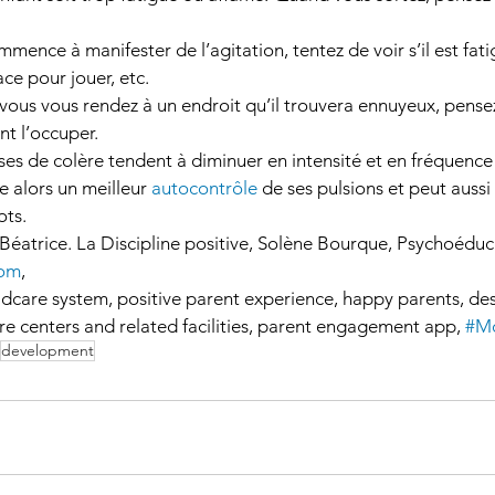
mence à manifester de l’agitation, tentez de voir s’il est fatigu
ce pour jouer, etc. 
 vous vous rendez à un endroit qu’il trouvera ennuyeux, pense
t l’occuper. 
ses de colère tendent à diminuer en intensité et en fréquence 
 alors un meilleur 
autocontrôle
 de ses pulsions et peut aussi
ots.
Béatrice. La Discipline positive, Solène Bourque, Psychoéduca
com
, 
hildcare system, positive parent experience, happy parents, de
care centers and related facilities, parent engagement app, 
#Mo
development