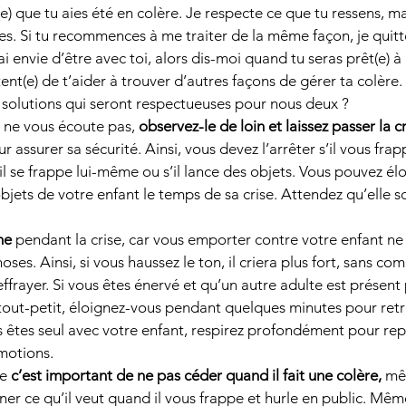
é(e) que tu aies été en colère. Je respecte ce que tu ressens, ma
es. Si tu recommences à me traiter de la même façon, je quitt
’ai envie d’être avec toi, alors dis-moi quand tu seras prêt(e) à
tent(e) de t’aider à trouver d’autres façons de gérer ta colère. 
 solutions qui seront respectueuses pour nous deux ?
t ne vous écoute pas, 
observez-le de loin et laissez passer la cr
ur assurer sa sécurité. Ainsi, vous devez l’arrêter s’il vous fra
il se frappe lui-même ou s’il lance des objets. Vous pouvez élo
bjets de votre enfant le temps de sa crise. Attendez qu’elle s
me 
pendant la crise, car vous emporter contre votre enfant ne 
oses. Ainsi, si vous haussez le ton, il criera plus fort, sans co
’effrayer. Si vous êtes énervé et qu’un autre adulte est présent 
 tout-petit, éloignez-vous pendant quelques minutes pour retr
s êtes seul avec votre enfant, respirez profondément pour rep
motions. 
e 
c’est important de ne pas céder quand il fait une colère,
 mê
ner ce qu’il veut quand il vous frappe et hurle en public. Mêm