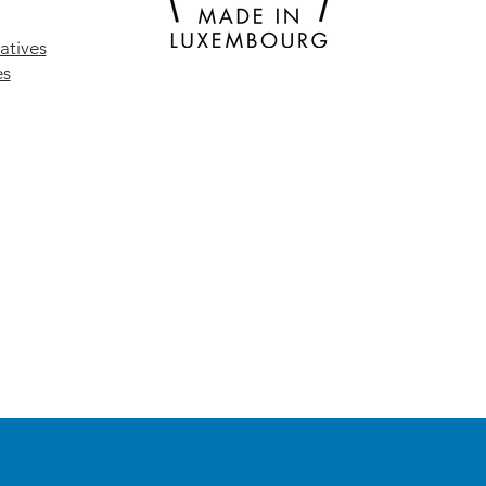
atives
es
ent faire des
saures en papier ?