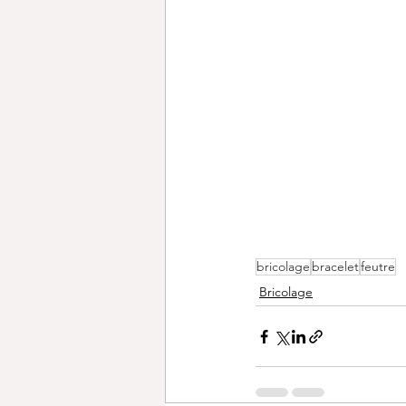
bricolage
bracelet
feutre
Bricolage