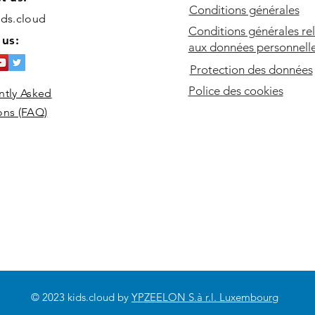
Conditions générales
ids.cloud
Conditions générales rel
 us:
aux données personnell
Protection des données
Comment créer un nœud de
Comm
Police des cookies
ntly Asked
tête avec des rubans
dino
ons (FAQ)
tricolores ?
© 2023 kids.cloud by
YPZEELON S.à r.l. Luxembourg