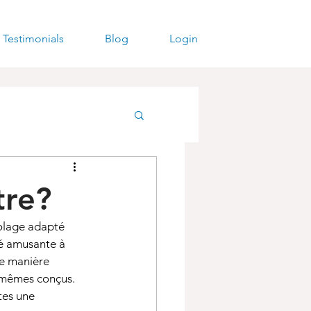
Testimonials
Blog
Login
tre?
colage adapté 
té amusante à 
de manière 
x-mêmes conçus. 
tes une 