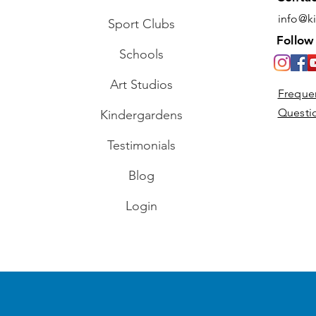
info@k
Sport Clubs
Rédigez un commentaire...
Follow
Schools
Bricolage pour enfants:
Art Studios
Freque
Salon de coiffure feuille
Questi
Kindergardens
Testimonials
Blog
Login