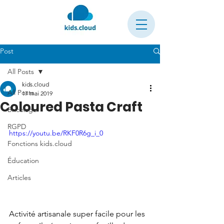
Post
All Posts
kids.cloud
All Posts
17 mai 2019
Coloured Pasta Craft
Bricolage
RGPD
https://youtu.be/RKF0R6g_i_0
Fonctions kids.cloud
Éducation
Articles
Activité artisanale super facile pour les 