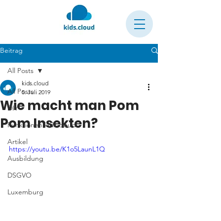
Beitrag
All Posts
kids.cloud
All Posts
5. Juli 2019
Wie macht man Pom
DIY
Pom Insekten?
Funktionen kids.cloud
Artikel
https://youtu.be/K1o5LaunL1Q
Ausbildung
DSGVO
Luxemburg