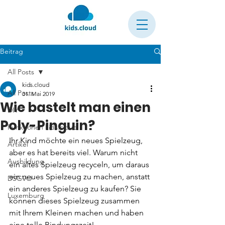
Beitrag
All Posts
kids.cloud
All Posts
31. Mai 2019
Wie bastelt man einen
DIY
Poly-Pinguin?
Funktionen kids.cloud
Ihr Kind möchte ein neues Spielzeug, 
Artikel
aber es hat bereits viel. Warum nicht 
Ausbildung
ein altes Spielzeug recyceln, um daraus 
ein neues Spielzeug zu machen, anstatt 
DSGVO
ein anderes Spielzeug zu kaufen? Sie 
Luxemburg
können dieses Spielzeug zusammen 
mit Ihrem Kleinen machen und haben 
eine tolle Bindungszeit!