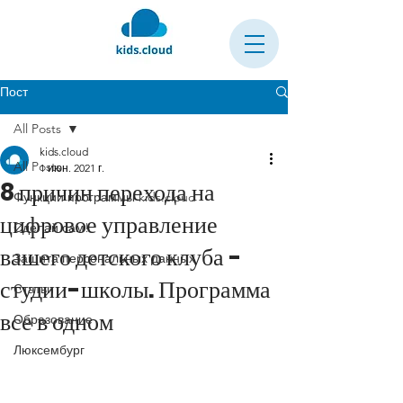
Пост
All Posts
kids.cloud
All Posts
1 июн. 2021 г.
8 причин перехода на
Функции программы kids.cloud
цифровое управление
Сделай сам!
вашего детского клуба -
Защита персональных данных
студии-школы. Программа
Статьи
все в одном
Образование
Люксембург