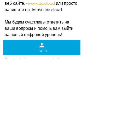
веб-сайте: 
www.kids.cloud
 или просто 
напишите на  info@kids.cloud
Мы будем счастливы ответить на 
ваши вопросы и помочь вам выйти 
на новый цифровой уровень!
#kidsdotcloud
#software
#luxembourg
LOGIN
#children
#enfants
#sportclub
#studio
#instakids
#management
#school
Функции программы kids.cloud
Смотреть все
Недавние посты