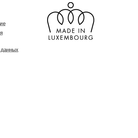
ие
я
 данных