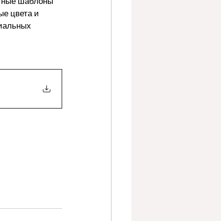
атные шаблоны 
ые цвета и 
иальных 