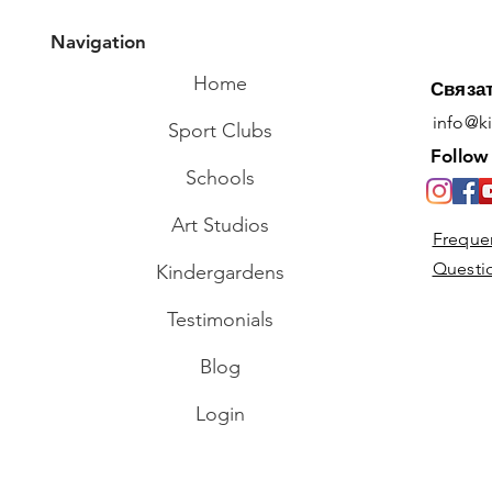
Navigation
Комментарии
Home
Связа
info@k
Sport Clubs
Ваш комментарий...
Follow
Schools
Funny Paper Monsters –
Art Studios
Freque
Cool Papertoys You Can
Questi
Make Yourself!
Kindergardens
Testimonials
Blog
Login