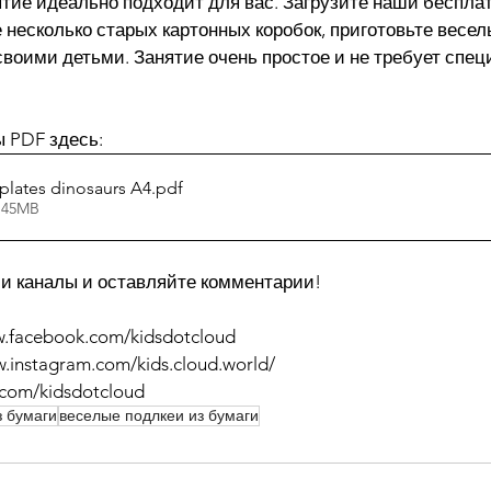
нятие идеально подходит для вас. Загрузите наши беспл
несколько старых картонных коробок, приготовьте весел
своими детьми. Занятие очень простое и не требует спец
 PDF здесь:
plates dinosaurs A4
.pdf
2.45MB
и каналы и оставляйте комментарии!
w.facebook.com/kidsdotcloud 
w.instagram.com/kids.cloud.world/ 
er.com/kidsdotcloud
з бумаги
веселые подлкеи из бумаги