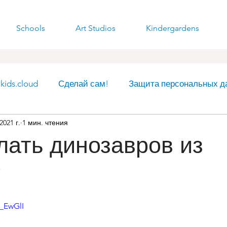
Schools
Art Studios
Kindergardens
ids.cloud
Сделай сам!
Защита персональных д
2021 г.
1 мин. чтения
рг
лать динозавров из
?
7_EwGlI