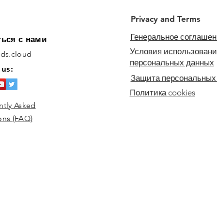
Privacy and Terms
Генеральное соглашен
ться с нами
Условия использовани
ids.cloud
персональных данных
 us:
Защита персональных
Политика cookies
How to make paper
ntly Asked
dinosaurs puppets?
ons (FAQ)