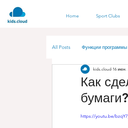
Home
Sport Clubs
All Posts
Функции программы k
kids.cloud
16 июн. 
Образование
Люксембу
Как сде
бумаги
https://youtu.be/bzqY