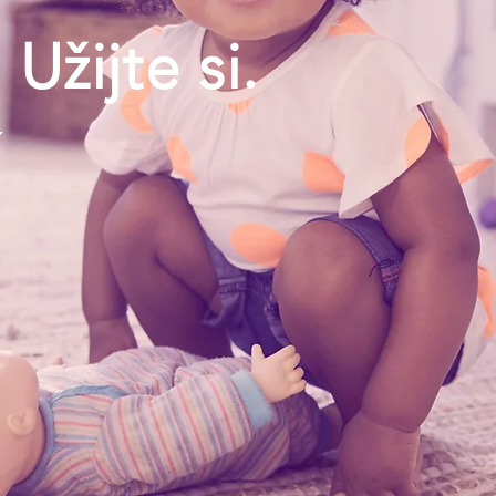
.
Užijte si.
í