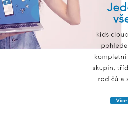
Jed
vš
kids.clou
pohlede
kompletní
skupin, tříd
rodičů a
Více