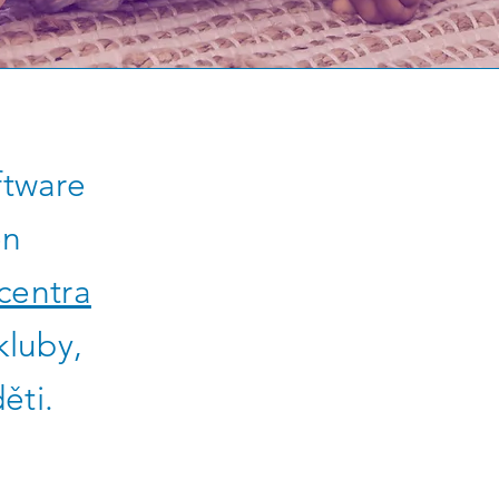
ftware
en
centra
kluby,
ěti.