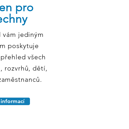
en pro
echny
d vám jediným
m poskytuje
 přehled všech
, rozvrhů, dětí,
 zaměstnanců.
 informací