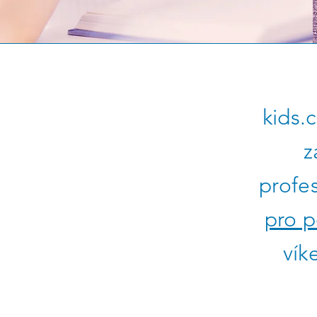
kids.
z
profe
pro p
vík