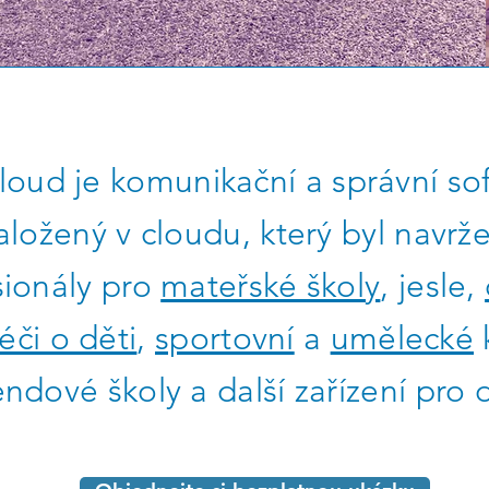
cloud je komunikační a správní so
aložený v cloudu, který byl navrž
sionály pro
mateřské školy
, jesle,
éči o děti
,
sportovní
a
umělecké
endové školy a další zařízení pro d