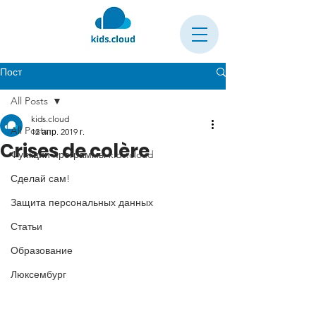
Пост
All Posts
kids.cloud
All Posts
12 апр. 2019 г.
Crises de colère
Функции программы kids.cloud
Сделай сам!
Защита персональных данных
Статьи
Образование
Люксембург