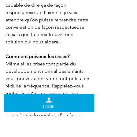
capable de dire ça de façon 
respectueuse. Je t’aime et je vais 
attendre qu’on puisse reprendre cette 
conversation de façon respectueuse. 
Je sais que tu peux trouver une 
solution qui nous aidera.
Comment prévenir les crises?
Même si les crises font partie du 
développement normal des enfants, 
vous pouvez aider votre tout-petit à en 
réduire la fréquence. Rappelez-vous 
toutefois qu’aucun parent ne peut 
empêcher toutes les crises de colère 
LOGIN
de son enfant. Voici quelques conseils 
pour réduire le nombre d’accès de 
colère de votre enfant. 
Répondre à ses besoins de base