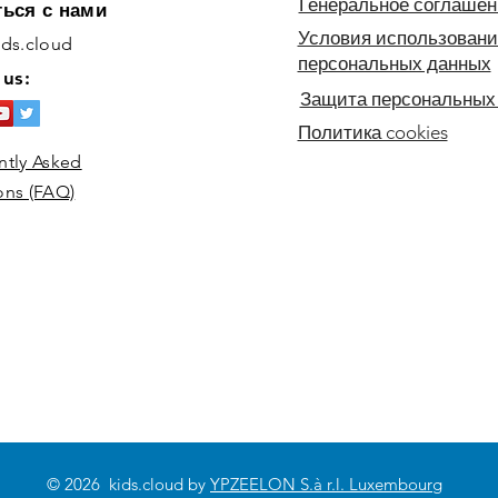
Генеральное соглашен
ться с нами
Условия использовани
ids.cloud
персональных данных
 us:
Защита персональных
Политика cookies
Как сделать трехцветный
Как 
ntly Asked
бант для ободка или
бума
ons (FAQ)
резинки для волос?
© 2026 kids.cloud by
YPZEELON S.à r.l. Luxembourg