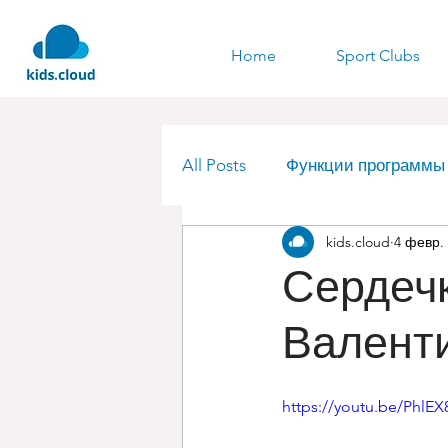
Home
Sport Clubs
All Posts
Функции программы k
kids.cloud
4 февр. 
Образование
Люксембу
Сердечк
Валенти
https://youtu.be/PhlE