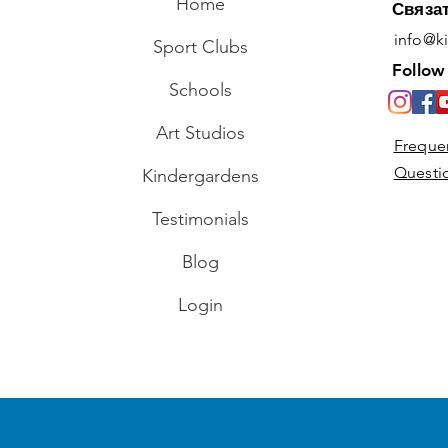
Home
Связа
info@k
Sport Clubs
Ваш комментарий...
Follow
Schools
Парихмахерский салон для
Art Studios
Freque
волос из листьев - Сделай
Questi
сам!
Kindergardens
Testimonials
Blog
Login