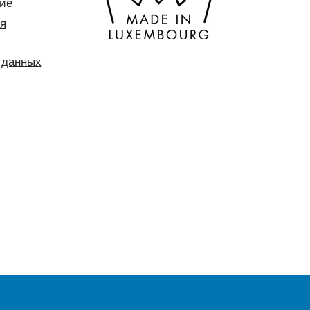
ие
я
 данных
сделать динозавров из
ги?