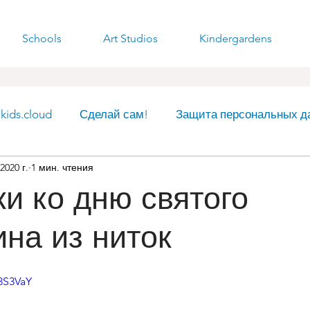
Schools
Art Studios
Kindergardens
ids.cloud
Сделай сам!
Защита персональных д
2020 г.
1 мин. чтения
рг
и ко дню святого
на из ниток
X8S3VaY