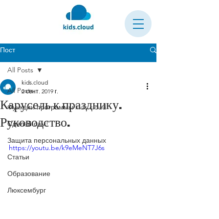
Пост
All Posts
kids.cloud
All Posts
2 сент. 2019 г.
Карусель к празднику.
Функции программы kids.cloud
Руководство.
Сделай сам!
Защита персональных данных
https://youtu.be/k9eMeNT7J6s
Статьи
Образование
Люксембург