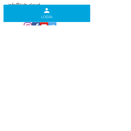
info@kids.cloud
Follow us:
LOGIN
Frequently Asked
Questions (FAQ)
Navigation
Privacy and Terms
Генеральное соглашение
Условия использования