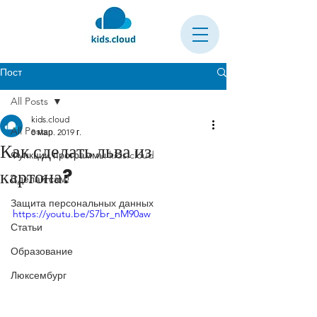
Пост
All Posts
kids.cloud
All Posts
8 мар. 2019 г.
Как сделать льва из
Функции программы kids.cloud
картона?
Сделай сам!
Защита персональных данных
https://youtu.be/S7br_nM90aw
Статьи
Образование
Люксембург