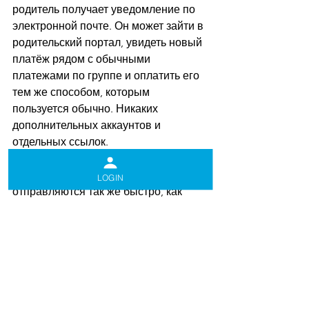
родитель получает уведомление по 
электронной почте. Он может зайти в 
родительский портал, увидеть новый 
платёж рядом с обычными 
платежами по группе и оплатить его 
тем же способом, которым 
пользуется обычно. Никаких 
дополнительных аккаунтов и 
отдельных ссылок.
Дополнительные платежи теперь 
LOGIN
отправляются так же быстро, как 
обычные. Меньше ручной работы, 
меньше обходных решений, и более 
прозрачный журнал платежей в 
конце месяца.
Если что-то осталось непонятным 
или вам нужна помощь с 
подключением платёжного 