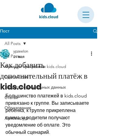
Пост
All Posts
ypzeelon
All Posts
21 мая
Как добавить
Функции программы kids.cloud
дополнительный платёж в
Сделай сам!
kids.cloud
Защита персональных данных
Большинство платежей в 
kids.cloud
Статьи
привязано к группе. Вы записываете 
Образование
ребёнка, к группе прикреплена 
сумма, и родители получают 
Люксембург
уведомление об оплате. Это 
обычный сценарий.