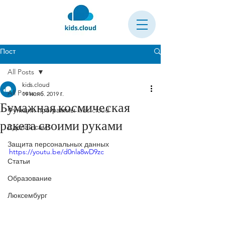
Пост
All Posts
kids.cloud
All Posts
19 нояб. 2019 г.
Бумажная космическая
Функции программы kids.cloud
ракета своими руками
Сделай сам!
Защита персональных данных
https://youtu.be/d0nla8wD9zc
Статьи
Образование
Люксембург