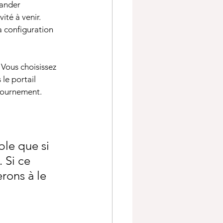
ander 
té à venir. 
a configuration 
. Vous choisissez 
 le portail 
ntournement.
ble que si 
 Si ce 
rons à le 