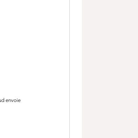
ud
 envoie 