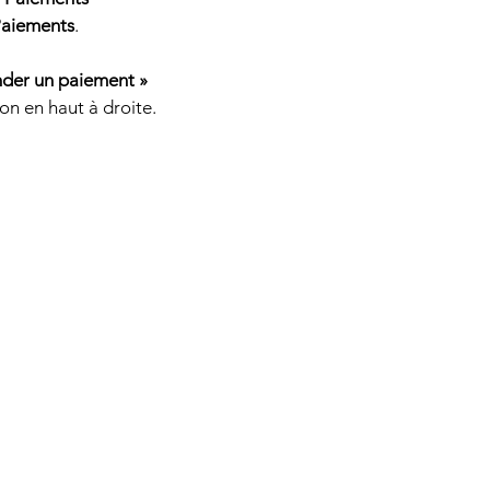
aiements
.
nder un paiement »
on en haut à droite.