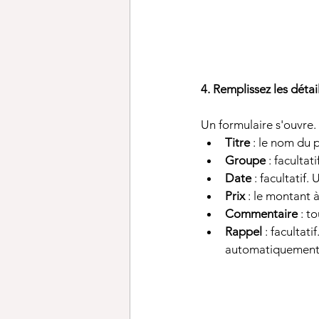
4. Remplissez les déta
Un formulaire s'ouvre.
Titre
 : le nom du
Groupe
 : facultat
Date
 : facultatif
Prix
 : le montant 
Commentaire
 : t
Rappel
 : facultat
automatiquement 