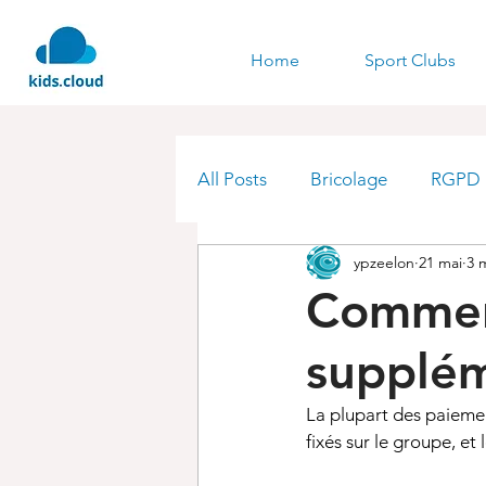
Home
Sport Clubs
All Posts
Bricolage
RGPD
ypzeelon
21 mai
3 
Commen
supplém
La plupart des paiemen
fixés sur le groupe, et