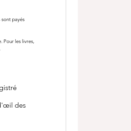
s sont payés 
Pour les livres, 
. 
istré 
'œil des 