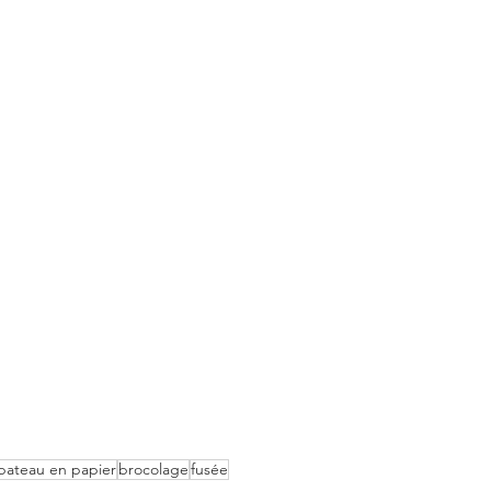
bateau en papier
brocolage
fusée