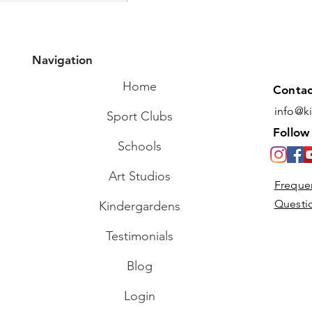
Navigation
Commentaires
Home
Contac
info@k
Sport Clubs
Rédigez un commentaire...
Follow
Schools
Bricolage pour enfants:
Art Studios
Freque
Salon de coiffure feuille
Questi
Kindergardens
Testimonials
Blog
Login