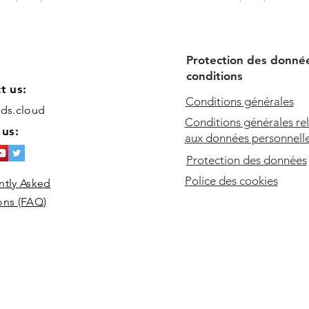
Protection des donné
conditions
t us:
Conditions générales
ids.cloud
Conditions générales rel
 us:
aux données personnell
Protection des données
Comment créer un nœud de
Comm
Police des cookies
ntly Asked
tête avec des rubans
dino
ons (FAQ)
tricolores ?