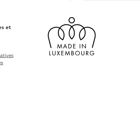
es et
atives
es
ent faire des
saures en papier ?