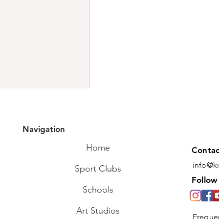
Navigation
Kommentare
Home
Contac
info@k
Sport Clubs
Kommentar verfassen...
Follow
Blattfriseursalon
Schools
Art Studios
Freque