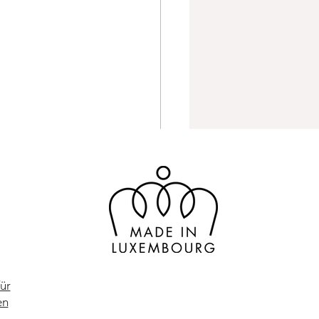
ür
en
macht man einen