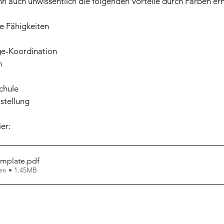
ann auch unwissentlich die folgenden Vorteile durch Färben erh
e Fähigkeiten 
e-Koordination
n
chule
rstellung
er:
emplate
.pdf
en • 1.45MB